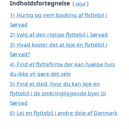
Indholdsfortegnelse
skjul
1)
Hurtig og nem booking af flyttebil i
Sørvad
2)
Valg af den rigtige flyttebil i Sørvad
3)
Hvad koster det at leje en flyttebil i
Sørvad?
4)
Find et flyttefirma der kan hjælpe hvis
du ikke vil gøre det selv
5)
Find et sted, hvor du kan leje en
flyttebil i de omkringliggende byer til
Sørvad
6)
Lej en flyttebil i andre dele af Danmark