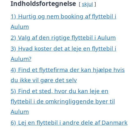
Indholdsfortegnelse
skjul
1)
Hurtig og nem booking af flyttebil i
Aulum
2)
Valg af den rigtige flyttebil i Aulum
3)
Hvad koster det at leje en flyttebil i
Aulum?
4)
Find et flyttefirma der kan hjælpe hvis
du ikke vil gøre det selv
5)
Find et sted, hvor du kan leje en
flyttebil i de omkringliggende byer til
Aulum
6)
Lej en flyttebil i andre dele af Danmark