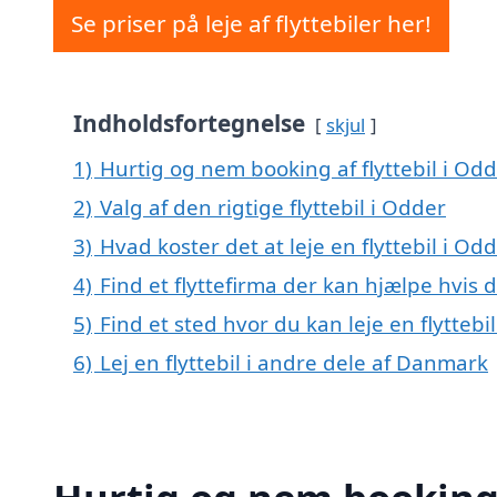
Se priser på leje af flyttebiler her!
Indholdsfortegnelse
skjul
1)
Hurtig og nem booking af flyttebil i Od
2)
Valg af den rigtige flyttebil i Odder
3)
Hvad koster det at leje en flyttebil i Od
4)
Find et flyttefirma der kan hjælpe hvis d
5)
Find et sted hvor du kan leje en flytteb
6)
Lej en flyttebil i andre dele af Danmark