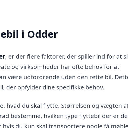
tebil i Odder
er
, er der flere faktorer, der spiller ind for at s
vate og virksomheder har ofte behov for at
an være udfordrende uden den rette bil. Dette
bil, der opfylder dine specifikke behov.
e, hvad du skal flytte. Størrelsen og vægten af
grad bestemme, hvilken type flyttebil der er d
er hvis du kun skal transportere nogle få møble