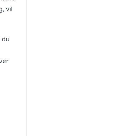
, vil
l du
over