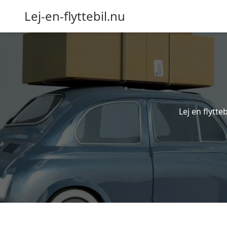
Lej-en-flyttebil.nu
Lej en flytte