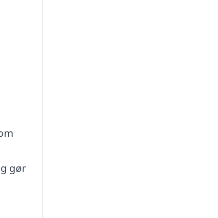
som
 og gør