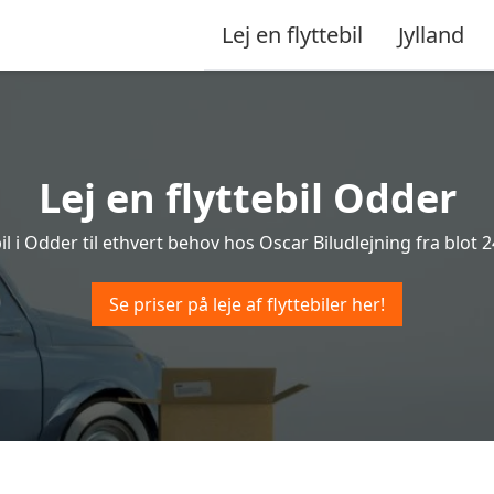
Lej en flyttebil
Jylland
Lej en flyttebil Odder
bil i Odder til ethvert behov hos Oscar Biludlejning fra blot 24
Se priser på leje af flyttebiler her!