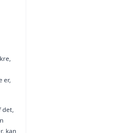
ikre,
 er,
 det,
en
r, kan