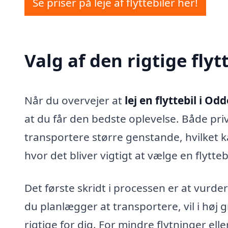
Se priser på leje af flyttebiler her!
Valg af den rigtige flyt
Når du overvejer at
lej en flyttebil i Odd
at du får den bedste oplevelse. Både pri
transportere større genstande, hvilket k
hvor det bliver vigtigt at vælge en flytte
Det første skridt i processen er at vurder
du planlægger at transportere, vil i høj 
rigtige for dig. For mindre flytninger ell