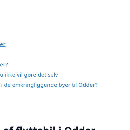
der
der?
u ikke vil gøre det selv
il i de omkringliggende byer til Odder?