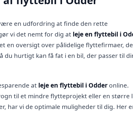
f flyttebil i Odder
 være en udfordring at finde den rette
gør vi det nemt for dig at
leje en flyttebil i O
t en oversigt over pålidelige flyttefirmaer, de
å du hurtigt kan få fat i en bil, der passer til d
besparende at
leje en flyttebil i Odder
online.
gn til et mindre flytteprojekt eller en større l
r, har vi de optimale muligheder til dig. Her e
: