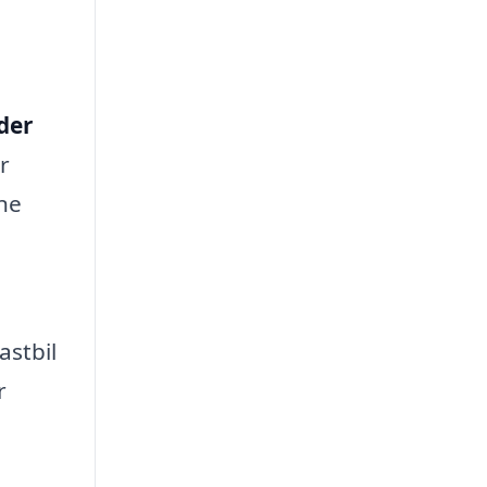
dder
r
ine
astbil
r