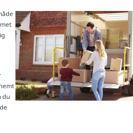
 måde
mmet
ig
r
 nemt
m du
nde