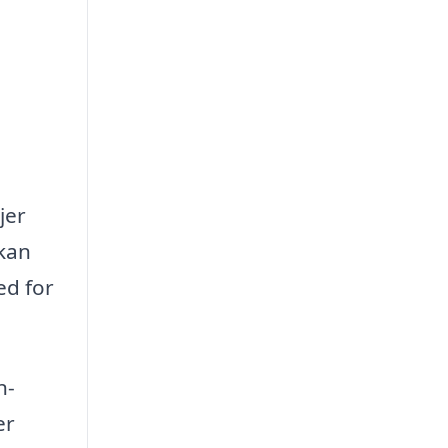
jer
 kan
ed for
n-
er