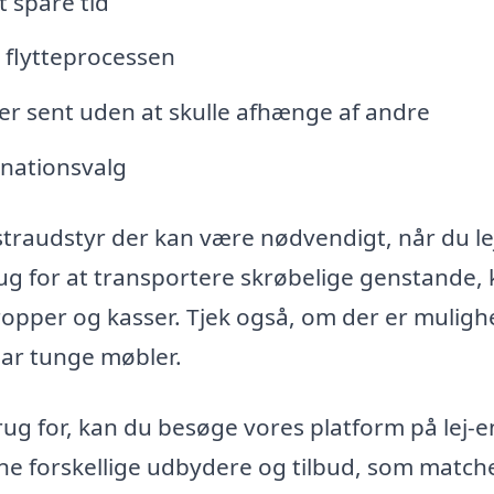
t spare tid
 flytteprocessen
ller sent uden at skulle afhænge af andre
tinationsvalg
kstraudstyr der kan være nødvendigt, når du le
brug for at transportere skrøbelige genstande,
tropper og kasser. Tjek også, om der er muligh
 har tunge møbler.
rug for, kan du besøge vores platform på lej-e
ne forskellige udbydere og tilbud, som match