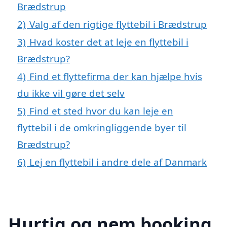
Brædstrup
2)
Valg af den rigtige flyttebil i Brædstrup
3)
Hvad koster det at leje en flyttebil i
Brædstrup?
4)
Find et flyttefirma der kan hjælpe hvis
du ikke vil gøre det selv
5)
Find et sted hvor du kan leje en
flyttebil i de omkringliggende byer til
Brædstrup?
6)
Lej en flyttebil i andre dele af Danmark
Hurtig og nem booking