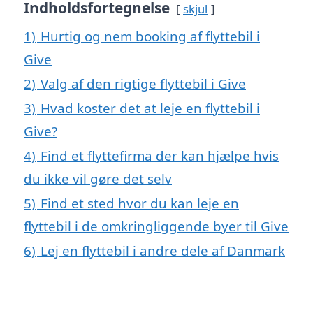
Indholdsfortegnelse
skjul
1)
Hurtig og nem booking af flyttebil i
Give
2)
Valg af den rigtige flyttebil i Give
3)
Hvad koster det at leje en flyttebil i
Give?
4)
Find et flyttefirma der kan hjælpe hvis
du ikke vil gøre det selv
5)
Find et sted hvor du kan leje en
flyttebil i de omkringliggende byer til Give
6)
Lej en flyttebil i andre dele af Danmark