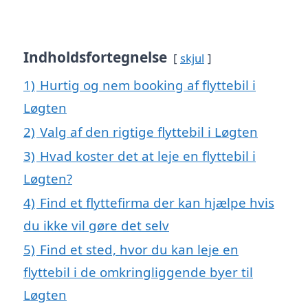
Indholdsfortegnelse
skjul
1)
Hurtig og nem booking af flyttebil i
Løgten
2)
Valg af den rigtige flyttebil i Løgten
3)
Hvad koster det at leje en flyttebil i
Løgten?
4)
Find et flyttefirma der kan hjælpe hvis
du ikke vil gøre det selv
5)
Find et sted, hvor du kan leje en
flyttebil i de omkringliggende byer til
Løgten