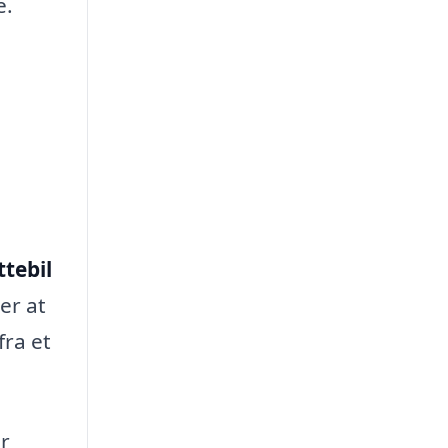
e.
ttebil
er at
fra et
er