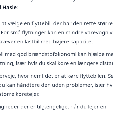
 i Hasle
:
 at vælge en flyttebil, der har den rette størrel
. For små flytninger kan en mindre varevogn 
 kræver en lastbil med højere kapacitet.
bil med god brændstoføkonomi kan hjælpe me
ning, især hvis du skal køre en længere dista
erveje, hvor nemt det er at køre flyttebilen. S
 så du kan håndtere den uden problemer, især hv
tørre køretøjer.
igheder der er tilgængelige, når du lejer en