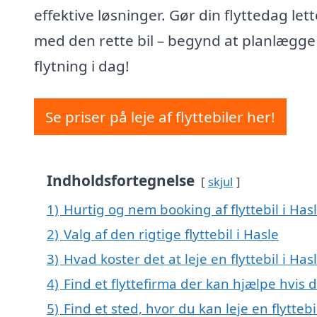
effektive løsninger. Gør din flyttedag let
med den rette bil – begynd at planlægge
flytning i dag!
Se priser på leje af flyttebiler her!
Indholdsfortegnelse
skjul
1)
Hurtig og nem booking af flyttebil i Has
2)
Valg af den rigtige flyttebil i Hasle
3)
Hvad koster det at leje en flyttebil i Has
4)
Find et flyttefirma der kan hjælpe hvis d
5)
Find et sted, hvor du kan leje en flytteb