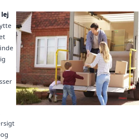
t
lej
ytte
et
finde
ig
asser
t
rsigt
 og