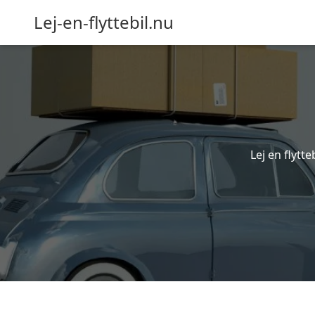
Lej-en-flyttebil.nu
Lej en flytte