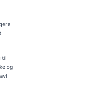
igere
t
til
kke og
avl
t