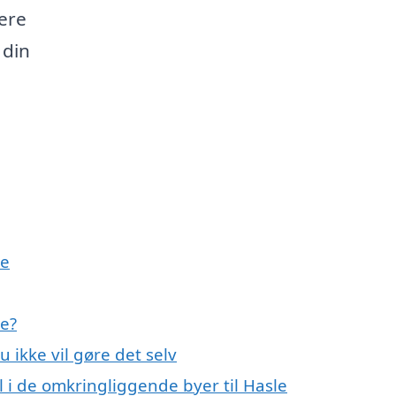
tere
 din
le
le?
u ikke vil gøre det selv
il i de omkringliggende byer til Hasle