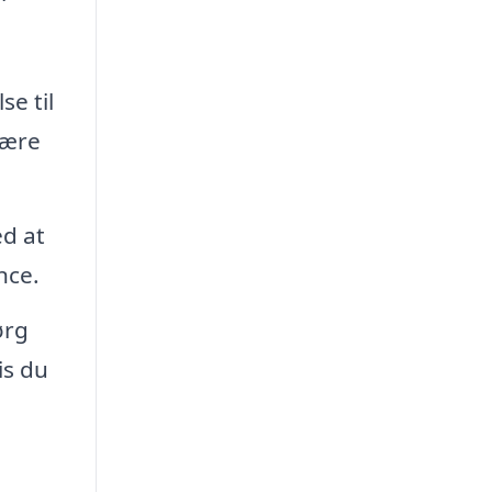
se til
være
d at
nce.
ørg
is du