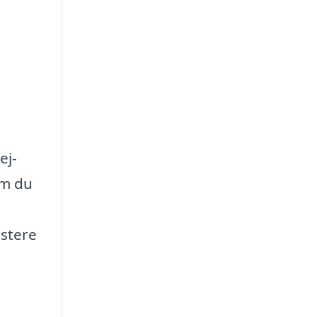
ej-
om du
istere