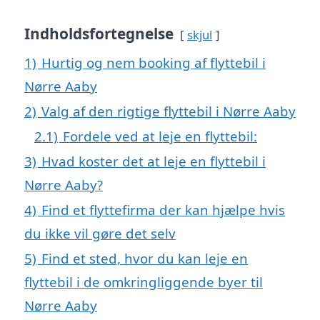
Indholdsfortegnelse
skjul
1)
Hurtig og nem booking af flyttebil i
Nørre Aaby
2)
Valg af den rigtige flyttebil i Nørre Aaby
2.1)
Fordele ved at leje en flyttebil:
3)
Hvad koster det at leje en flyttebil i
Nørre Aaby?
4)
Find et flyttefirma der kan hjælpe hvis
du ikke vil gøre det selv
5)
Find et sted, hvor du kan leje en
flyttebil i de omkringliggende byer til
Nørre Aaby