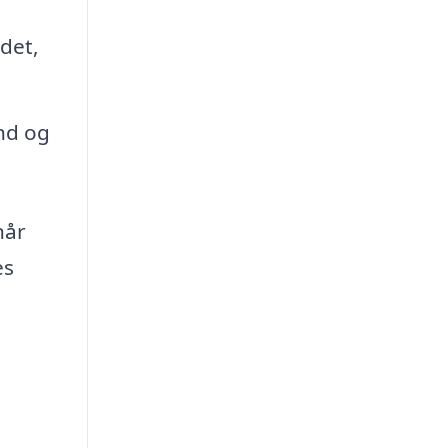
ndet,
nd og
når
es