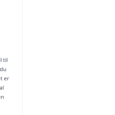
 til
 du
t er
al
en