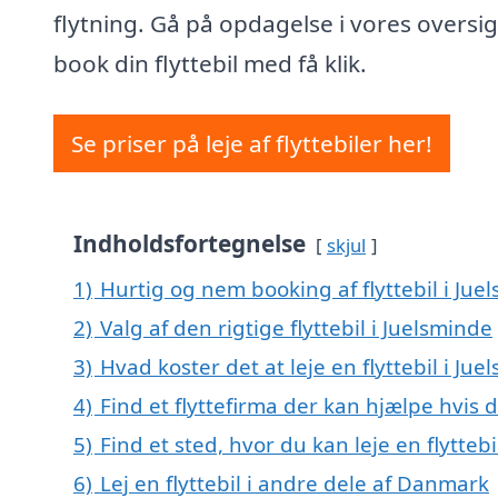
flytning. Gå på opdagelse i vores oversig
book din flyttebil med få klik.
Se priser på leje af flyttebiler her!
Indholdsfortegnelse
skjul
1)
Hurtig og nem booking af flyttebil i Jue
2)
Valg af den rigtige flyttebil i Juelsminde
3)
Hvad koster det at leje en flyttebil i Jue
4)
Find et flyttefirma der kan hjælpe hvis d
5)
Find et sted, hvor du kan leje en flytteb
6)
Lej en flyttebil i andre dele af Danmark