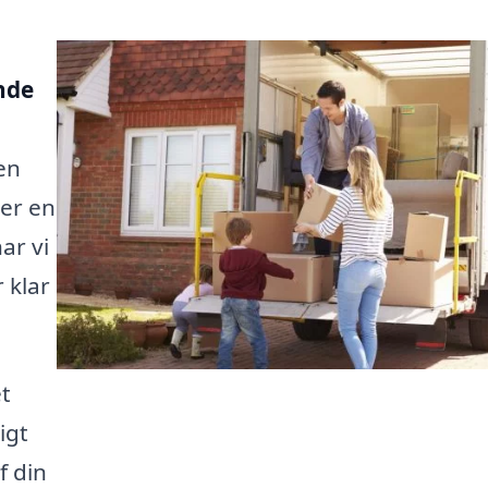
inde
e
en
ler en
har vi
 klar
et
igt
 din