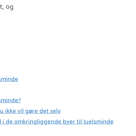
t, og
lsminde
lsminde?
u ikke vil gøre det selv
il i de omkringliggende byer til Juelsminde