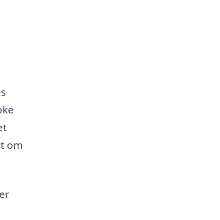
es
oke
et
et om
 er