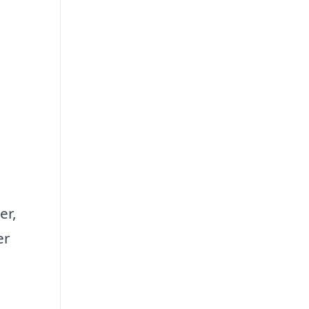
er,
er