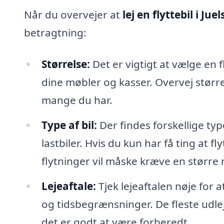
Når du overvejer at
lej en flyttebil i Ju
betragtning:
Størrelse:
Det er vigtigt at vælge en fl
dine møbler og kasser. Overvej større
mange du har.
Type af bil:
Der findes forskellige type
lastbiler. Hvis du kun har få ting at f
flytninger vil måske kræve en større
Lejeaftale:
Tjek lejeaftalen nøje for 
og tidsbegrænsninger. De fleste udle
det er godt at være forberedt.