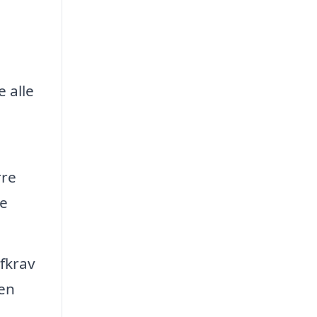
e alle
rre
re
ofkrav
men