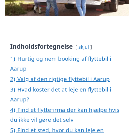
Indholdsfortegnelse
skjul
1)
Hurtig og nem booking af flyttebil i
Aarup
2)
Valg af den rigtige flyttebil i Aarup
3)
Hvad koster det at leje en flyttebil i
Aarup?
4)
Find et flyttefirma der kan hjælpe hvis
du ikke vil gøre det selv
5)
Find et sted, hvor du kan leje en