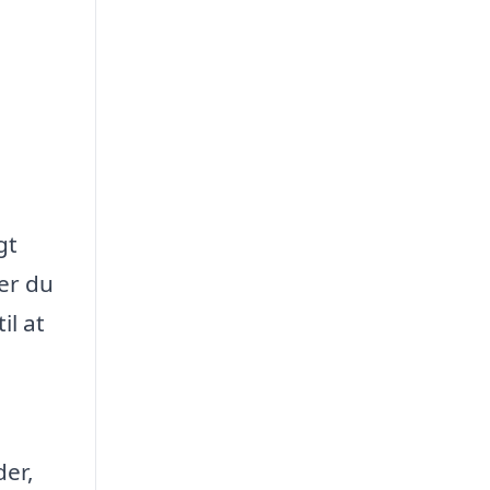
gt
ler du
il at
der,