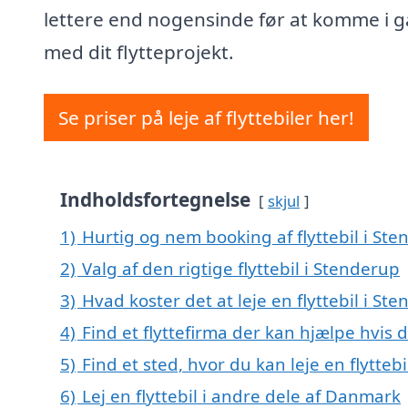
lettere end nogensinde før at komme i 
med dit flytteprojekt.
Se priser på leje af flyttebiler her!
Indholdsfortegnelse
skjul
1)
Hurtig og nem booking af flyttebil i St
2)
Valg af den rigtige flyttebil i Stenderup
3)
Hvad koster det at leje en flyttebil i St
4)
Find et flyttefirma der kan hjælpe hvis d
5)
Find et sted, hvor du kan leje en flytte
6)
Lej en flyttebil i andre dele af Danmark