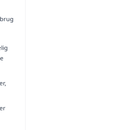
 brug
lig
re
er,
er