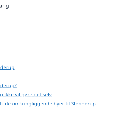
gang
enderup
enderup?
u ikke vil gøre det selv
bil i de omkringliggende byer til Stenderup