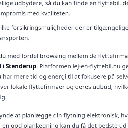
lige udbydere, så du kan finde en flyttebil, d
kompromis med kvaliteten.
vilke forsikringsmuligheder der er tilgængelige
ransporten.
 du med fordel browsing mellem de flyttefirma
il i Stenderup
. Platformen lej-en-flyttebil.nu g
 har mere tid og energi til at fokusere på selv
ver lokale flyttefirmaer og deres udbud, hvilk
lg.
gynde at planlægge din flytning elektronisk, hv
d en god planlægning kan du få det bedste ud 