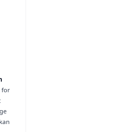
n
 for
t
ige
 kan