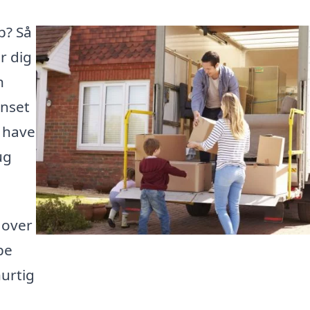
p? Så
r dig
n
anset
e have
ug
 over
lpe
urtig