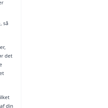
er
, så
er,
ør det
e
et
ilket
af din