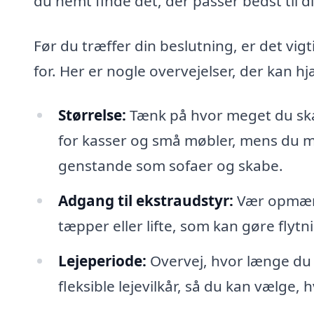
du nemt finde det, der passer bedst til di
Før du træffer din beslutning, er det vigt
for. Her er nogle overvejelser, der kan h
Størrelse:
Tænk på hvor meget du skal 
for kasser og små møbler, mens du må
genstande som sofaer og skabe.
Adgang til ekstraudstyr:
Vær opmærks
tæpper eller lifte, som kan gøre flytn
Lejeperiode:
Overvej, hvor længe du h
fleksible lejevilkår, så du kan vælge, 