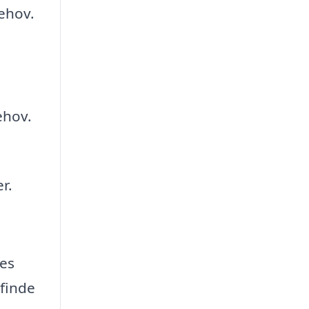
behov.
behov.
r.
res
 finde