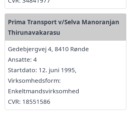
CVR: 34841977
Prima Transport v/Selva Manoranjan
Thirunavakarasu
Gedebjergvej 4, 8410 Rønde
Ansatte: 4
Startdato: 12. juni 1995,
Virksomhedsform:
Enkeltmandsvirksomhed
CVR: 18551586