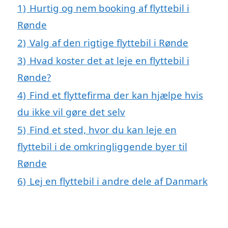
1)
Hurtig og nem booking af flyttebil i
Rønde
2)
Valg af den rigtige flyttebil i Rønde
3)
Hvad koster det at leje en flyttebil i
Rønde?
4)
Find et flyttefirma der kan hjælpe hvis
du ikke vil gøre det selv
5)
Find et sted, hvor du kan leje en
flyttebil i de omkringliggende byer til
Rønde
6)
Lej en flyttebil i andre dele af Danmark