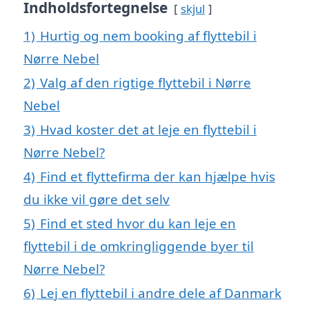
Indholdsfortegnelse
skjul
1)
Hurtig og nem booking af flyttebil i
Nørre Nebel
2)
Valg af den rigtige flyttebil i Nørre
Nebel
3)
Hvad koster det at leje en flyttebil i
Nørre Nebel?
4)
Find et flyttefirma der kan hjælpe hvis
du ikke vil gøre det selv
5)
Find et sted hvor du kan leje en
flyttebil i de omkringliggende byer til
Nørre Nebel?
6)
Lej en flyttebil i andre dele af Danmark