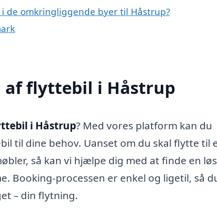
il i de omkringliggende byer til Håstrup?
mark
f flyttebil i Håstrup
yttebil i Håstrup
? Med vores platform kan du
il til dine behov. Uanset om du skal flytte til 
møbler, så kan vi hjælpe dig med at finde en lø
e. Booking-processen er enkel og ligetil, så d
t – din flytning.