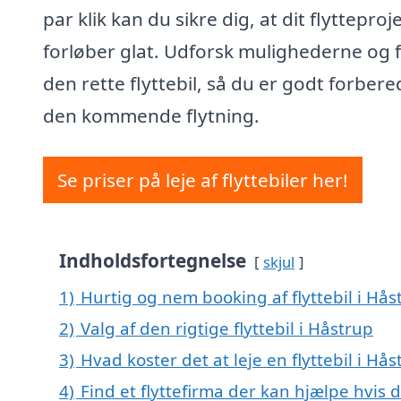
par klik kan du sikre dig, at dit flytteproj
forløber glat. Udforsk mulighederne og 
den rette flyttebil, så du er godt forbered
den kommende flytning.
Se priser på leje af flyttebiler her!
Indholdsfortegnelse
skjul
1)
Hurtig og nem booking af flyttebil i Hås
2)
Valg af den rigtige flyttebil i Håstrup
3)
Hvad koster det at leje en flyttebil i Hås
4)
Find et flyttefirma der kan hjælpe hvis d