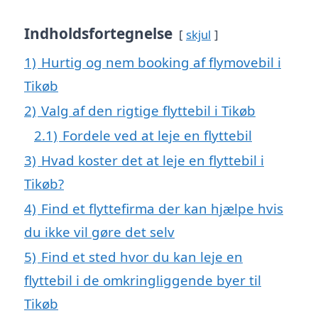
Indholdsfortegnelse
skjul
1)
Hurtig og nem booking af flymovebil i
Tikøb
2)
Valg af den rigtige flyttebil i Tikøb
2.1)
Fordele ved at leje en flyttebil
3)
Hvad koster det at leje en flyttebil i
Tikøb?
4)
Find et flyttefirma der kan hjælpe hvis
du ikke vil gøre det selv
5)
Find et sted hvor du kan leje en
flyttebil i de omkringliggende byer til
Tikøb