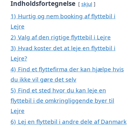
Indholdsfortegnelse
skjul
1)
Hurtig og nem booking af flyttebil i
Lejre
2)
Valg af den rigtige flyttebil i Lejre
3)
Hvad koster det at leje en flyttebil i
Lejre?
4)
Find et flyttefirma der kan hjælpe hvis
du ikke vil gøre det selv
5)
Find et sted hvor du kan leje en
flyttebil i de omkringliggende byer til
Lejre
6)
Lej en flyttebil i andre dele af Danmark