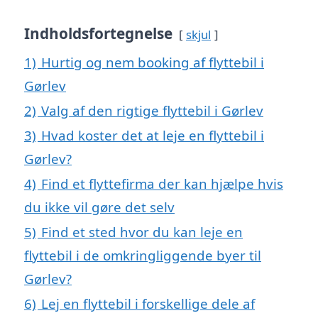
Indholdsfortegnelse
skjul
1)
Hurtig og nem booking af flyttebil i
Gørlev
2)
Valg af den rigtige flyttebil i Gørlev
3)
Hvad koster det at leje en flyttebil i
Gørlev?
4)
Find et flyttefirma der kan hjælpe hvis
du ikke vil gøre det selv
5)
Find et sted hvor du kan leje en
flyttebil i de omkringliggende byer til
Gørlev?
6)
Lej en flyttebil i forskellige dele af