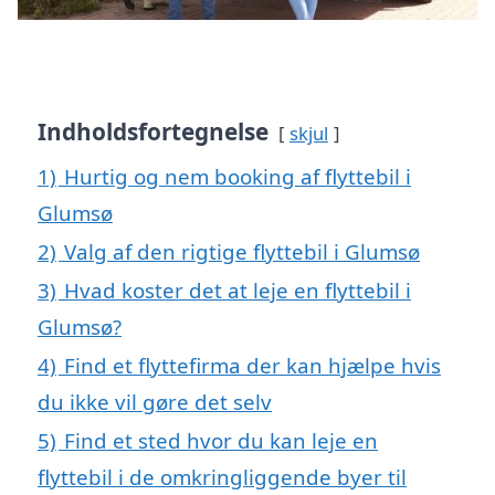
Indholdsfortegnelse
skjul
1)
Hurtig og nem booking af flyttebil i
Glumsø
2)
Valg af den rigtige flyttebil i Glumsø
3)
Hvad koster det at leje en flyttebil i
Glumsø?
4)
Find et flyttefirma der kan hjælpe hvis
du ikke vil gøre det selv
5)
Find et sted hvor du kan leje en
flyttebil i de omkringliggende byer til