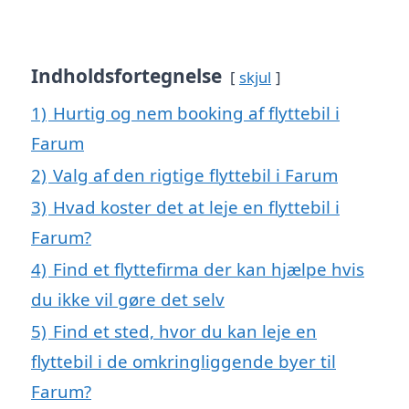
Indholdsfortegnelse
skjul
1)
Hurtig og nem booking af flyttebil i
Farum
2)
Valg af den rigtige flyttebil i Farum
3)
Hvad koster det at leje en flyttebil i
Farum?
4)
Find et flyttefirma der kan hjælpe hvis
du ikke vil gøre det selv
5)
Find et sted, hvor du kan leje en
flyttebil i de omkringliggende byer til
Farum?