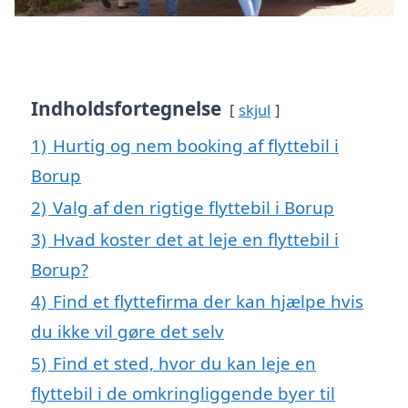
Indholdsfortegnelse
skjul
1)
Hurtig og nem booking af flyttebil i
Borup
2)
Valg af den rigtige flyttebil i Borup
3)
Hvad koster det at leje en flyttebil i
Borup?
4)
Find et flyttefirma der kan hjælpe hvis
du ikke vil gøre det selv
5)
Find et sted, hvor du kan leje en
flyttebil i de omkringliggende byer til