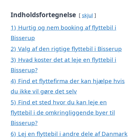
Indholdsfortegnelse
skjul
1)
Hurtig og nem booking af flyttebil i
Bisserup
2)
Valg af den rigtige flyttebil i Bisserup
3)
Hvad koster det at leje en flyttebil i
Bisserup?
4)
Find et flyttefirma der kan hjælpe hvis
du ikke vil gøre det selv
5)
Find et sted hvor du kan leje en
flyttebil i de omkringliggende byer til
Bisserup?
6)
Lej en flyttebil i andre dele af Danmark