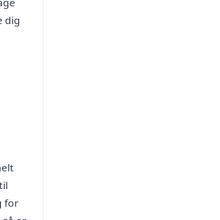
tage
e dig
elt
il
 for