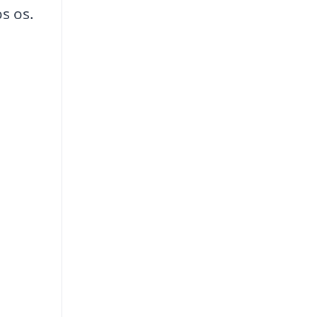
s os.
e