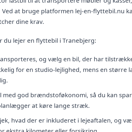
 stor lastbil til at transportere møbler og kasser
. Ved at bruge platformen lej-en-flyttebil.nu k
tcher dine krav.
 du lejer en flyttebil i Tranebjerg:
ansporteres, og vælg en bil, der har tilstrække
kelig for en studio-lejlighed, mens en større la
ig.
il med god brændstoføkonomi, så du kan spa
planlægger at køre lange stræk.
ek, hvad der er inkluderet i lejeaftalen, og væ
ekstra kilometer eller forsikring.