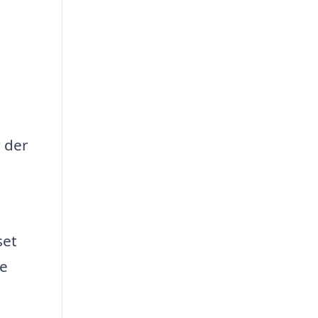
 der
set
re