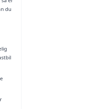
, så er
an du
lig
stbil
re
r