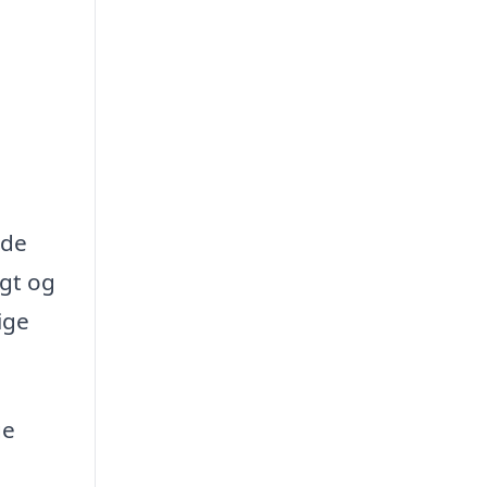
nde
gt og
ige
ge