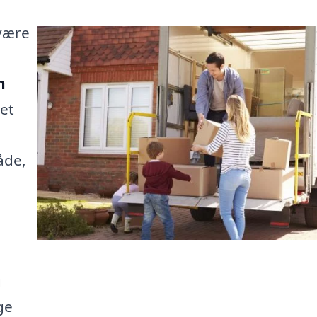
 være
n
det
e
åde,
g
ge