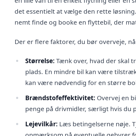
en lille van til en enkelt flytning eller en
det essentielt at vælge den rette løsning
nemt finde og booke en flyttebil, der ma
Der er flere faktorer, du bør overveje, når
Størrelse:
Tænk over, hvad der skal tr
plads. En mindre bil kan være tilstræk
kan være nødvendig for en større bol
Brændstofeffektivitet:
Overvej en b
penge på drivmidler, særligt hvis du 
Lejevilkår:
Læs betingelserne nøje. Tj
opmærksom på eventuelle gebyrer for 