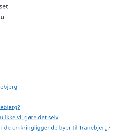
set
du
nebjerg
nebjerg?
u ikke vil gøre det selv
il i de omkringliggende byer til Tranebjerg?