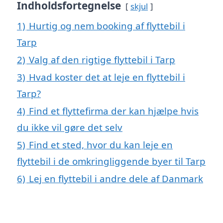
Indholdsfortegnelse
skjul
1)
Hurtig og nem booking af flyttebil i
Tarp
2)
Valg af den rigtige flyttebil i Tarp
3)
Hvad koster det at leje en flyttebil i
Tarp?
4)
Find et flyttefirma der kan hjælpe hvis
du ikke vil gøre det selv
5)
Find et sted, hvor du kan leje en
flyttebil i de omkringliggende byer til Tarp
6)
Lej en flyttebil i andre dele af Danmark