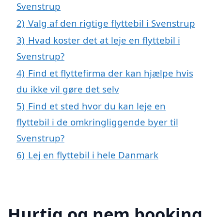
Svenstrup
2)
Valg af den rigtige flyttebil i Svenstrup
3)
Hvad koster det at leje en flyttebil i
Svenstrup?
4)
Find et flyttefirma der kan hjælpe hvis
du ikke vil gøre det selv
5)
Find et sted hvor du kan leje en
flyttebil i de omkringliggende byer til
Svenstrup?
6)
Lej en flyttebil i hele Danmark
Hurtig og nem booking