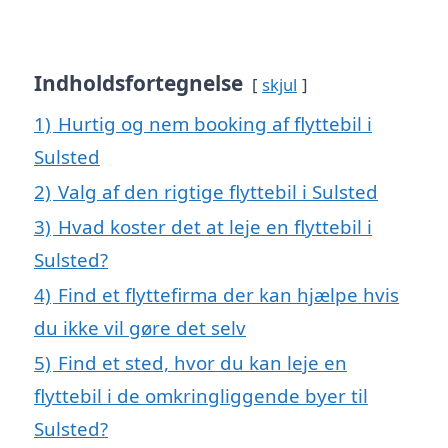
Indholdsfortegnelse
skjul
1)
Hurtig og nem booking af flyttebil i
Sulsted
2)
Valg af den rigtige flyttebil i Sulsted
3)
Hvad koster det at leje en flyttebil i
Sulsted?
4)
Find et flyttefirma der kan hjælpe hvis
du ikke vil gøre det selv
5)
Find et sted, hvor du kan leje en
flyttebil i de omkringliggende byer til
Sulsted?