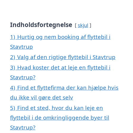
Indholdsfortegnelse
skjul
1)
Hurtig og nem booking af flyttebil i
Stavtrup
2)
Valg af den rigtige flyttebil i Stavtrup
3)
Hvad koster det at leje en flyttebil i
Stavtrup?
4)
Find et flyttefirma der kan hjælpe hvis
du ikke vil gøre det selv
5)
Find et sted, hvor du kan leje en
flyttebil i de omkringliggende byer til
Stavtrup?