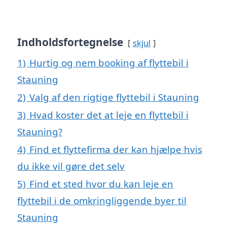
Indholdsfortegnelse
skjul
1)
Hurtig og nem booking af flyttebil i
Stauning
2)
Valg af den rigtige flyttebil i Stauning
3)
Hvad koster det at leje en flyttebil i
Stauning?
4)
Find et flyttefirma der kan hjælpe hvis
du ikke vil gøre det selv
5)
Find et sted hvor du kan leje en
flyttebil i de omkringliggende byer til
Stauning