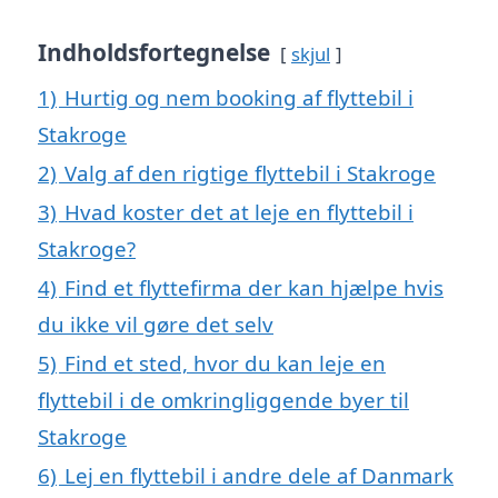
Indholdsfortegnelse
skjul
1)
Hurtig og nem booking af flyttebil i
Stakroge
2)
Valg af den rigtige flyttebil i Stakroge
3)
Hvad koster det at leje en flyttebil i
Stakroge?
4)
Find et flyttefirma der kan hjælpe hvis
du ikke vil gøre det selv
5)
Find et sted, hvor du kan leje en
flyttebil i de omkringliggende byer til
Stakroge
6)
Lej en flyttebil i andre dele af Danmark