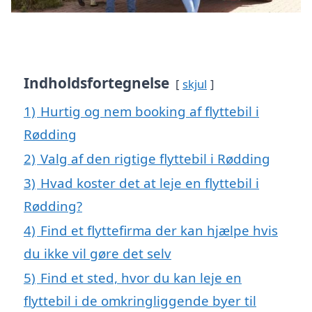
Indholdsfortegnelse
skjul
1)
Hurtig og nem booking af flyttebil i
Rødding
2)
Valg af den rigtige flyttebil i Rødding
3)
Hvad koster det at leje en flyttebil i
Rødding?
4)
Find et flyttefirma der kan hjælpe hvis
du ikke vil gøre det selv
5)
Find et sted, hvor du kan leje en
flyttebil i de omkringliggende byer til