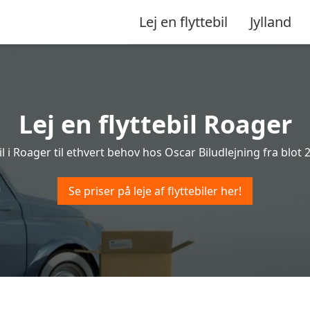
Lej en flyttebil
Jylland
Lej en flyttebil Roager
il i Roager til ethvert behov hos Oscar Biludlejning fra blot 2
Se priser på leje af flyttebiler her!