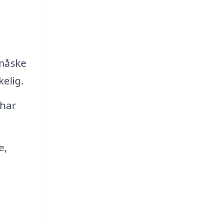
 måske
kelig.
 har
e,