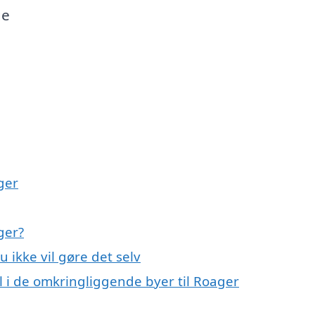
ge
ger
ger?
u ikke vil gøre det selv
il i de omkringliggende byer til Roager