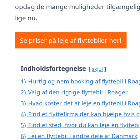
opdag de mange muligheder tilgængeli
lige nu.
Se priser på leje af flyttebiler her!
Indholdsfortegnelse
skjul
1)
Hurtig og nem booking af flyttebil i Roa
2)
Valg af den rigtige flyttebil i Roager
3)
Hvad koster det at leje en flyttebil i Roa
4)
Find et flyttefirma der kan hjælpe hvis d
5)
Find et sted, hvor du kan leje en flytteb
6)
Lej en flyttebil i andre dele af Danmark