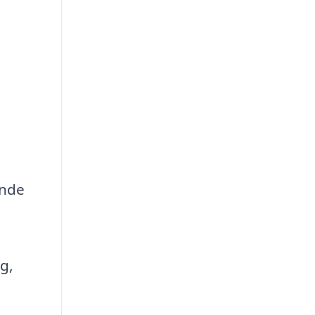
ende
g,