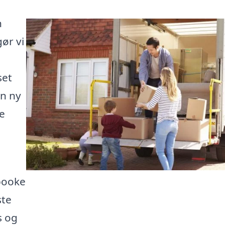
n
gør vi
set
en ny
ge
 booke
ste
s og