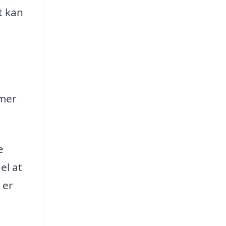
t kan
mmer
e
el at
 er