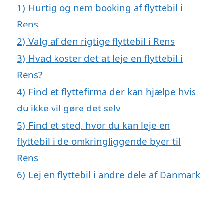
1)
Hurtig og nem booking af flyttebil i
Rens
2)
Valg af den rigtige flyttebil i Rens
3)
Hvad koster det at leje en flyttebil i
Rens?
4)
Find et flyttefirma der kan hjælpe hvis
du ikke vil gøre det selv
5)
Find et sted, hvor du kan leje en
flyttebil i de omkringliggende byer til
Rens
6)
Lej en flyttebil i andre dele af Danmark