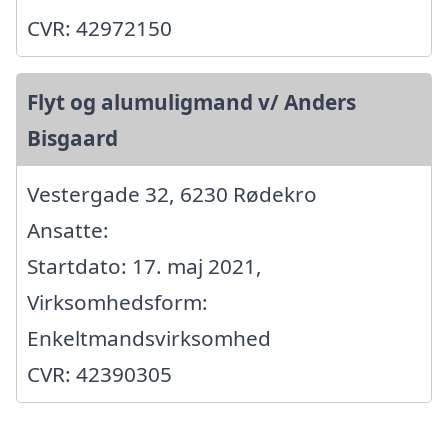
CVR: 42972150
Flyt og alumuligmand v/ Anders
Bisgaard
Vestergade 32, 6230 Rødekro
Ansatte:
Startdato: 17. maj 2021,
Virksomhedsform:
Enkeltmandsvirksomhed
CVR: 42390305