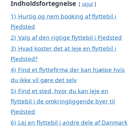
Indholdsfortegnelse
skjul
1)
Hurtig og nem booking af flyttebil i
Pjedsted
2)
Valg af den rigtige flyttebil i Pjedsted
3)
Hvad koster det at leje en flyttebil i
Pjedsted?
4)
Find et flyttefirma der kan hjælpe hvis
du ikke vil gøre det selv
5)
Find et sted, hvor du kan leje en
flyttebil i de omkringliggende byer til
Pjedsted
6)
Lej en flyttebil i andre dele af Danmark