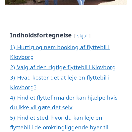
Indholdsfortegnelse
skjul
1)
Hurtig og nem booking af flyttebil i
Klovborg
2)
Valg af den rigtige flyttebil i Klovborg
3)
Hvad koster det at leje en flyttebil i
Klovborg?
4)
Find et flyttefirma der kan hjælpe hvis
du ikke vil gøre det selv
5)
Find et sted, hvor du kan leje en
flyttebil i de omkringliggende byer til