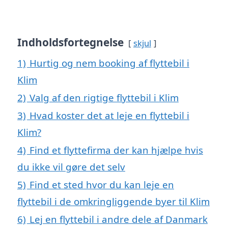
Indholdsfortegnelse
skjul
1)
Hurtig og nem booking af flyttebil i
Klim
2)
Valg af den rigtige flyttebil i Klim
3)
Hvad koster det at leje en flyttebil i
Klim?
4)
Find et flyttefirma der kan hjælpe hvis
du ikke vil gøre det selv
5)
Find et sted hvor du kan leje en
flyttebil i de omkringliggende byer til Klim
6)
Lej en flyttebil i andre dele af Danmark