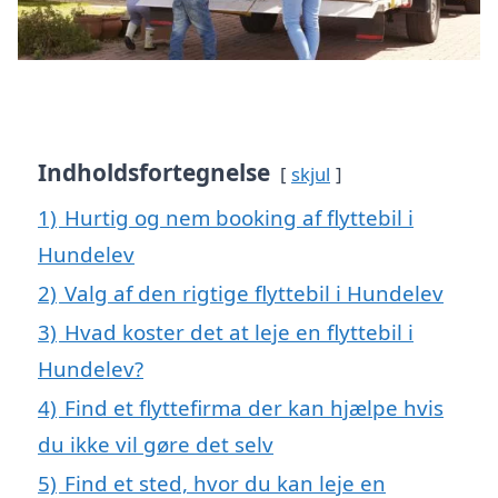
Indholdsfortegnelse
skjul
1)
Hurtig og nem booking af flyttebil i
Hundelev
2)
Valg af den rigtige flyttebil i Hundelev
3)
Hvad koster det at leje en flyttebil i
Hundelev?
4)
Find et flyttefirma der kan hjælpe hvis
du ikke vil gøre det selv
5)
Find et sted, hvor du kan leje en