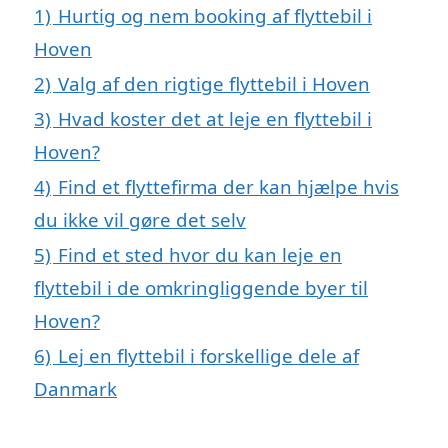
1)
Hurtig og nem booking af flyttebil i
Hoven
2)
Valg af den rigtige flyttebil i Hoven
3)
Hvad koster det at leje en flyttebil i
Hoven?
4)
Find et flyttefirma der kan hjælpe hvis
du ikke vil gøre det selv
5)
Find et sted hvor du kan leje en
flyttebil i de omkringliggende byer til
Hoven?
6)
Lej en flyttebil i forskellige dele af
Danmark