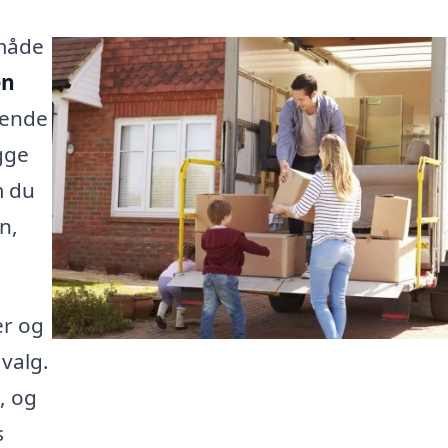
 måde
en
gende
ægge
m du
n,
er og
 valg.
, og
s