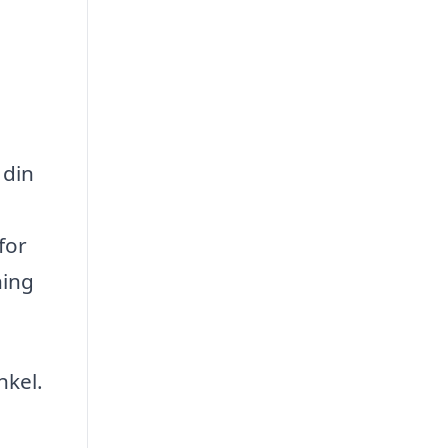
 din
for
ning
nkel.