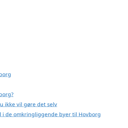
vborg
vborg?
u ikke vil gøre det selv
bil i de omkringliggende byer til Hovborg