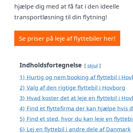
hjælpe dig med at få fat i den ideelle
transportløsning til din flytning!
Se priser på leje af flyttebiler her!
Indholdsfortegnelse
skjul
1)
Hurtig og nem booking af flyttebil i Ho
2)
Valg af den rigtige flyttebil i Hovborg
3)
Hvad koster det at leje en flyttebil i Ho
4)
Find et flyttefirma der kan hjælpe hvis d
5)
Find et sted, hvor du kan leje en flytte
6)
Lej en flyttebil i andre dele af Danmark