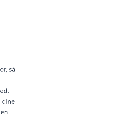
or, så
hed,
l dine
 en