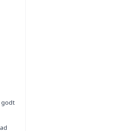
d godt
vad