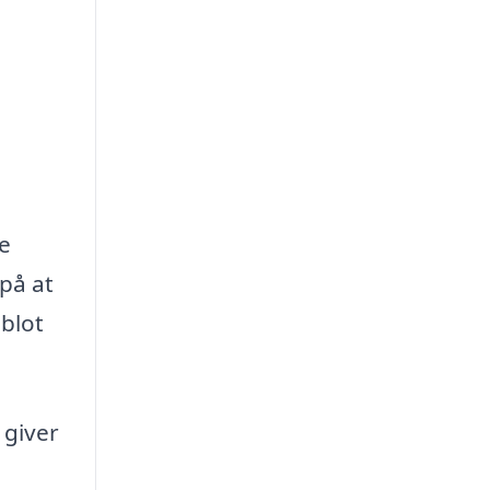
ne
 på at
 blot
 giver