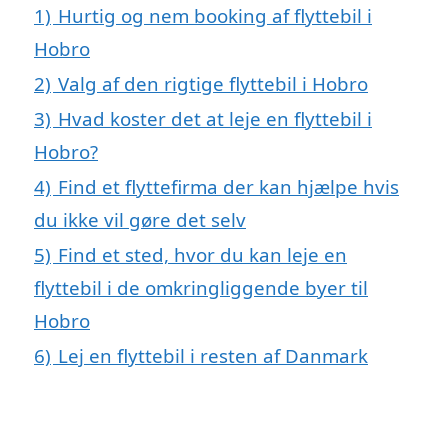
1)
Hurtig og nem booking af flyttebil i
Hobro
2)
Valg af den rigtige flyttebil i Hobro
3)
Hvad koster det at leje en flyttebil i
Hobro?
4)
Find et flyttefirma der kan hjælpe hvis
du ikke vil gøre det selv
5)
Find et sted, hvor du kan leje en
flyttebil i de omkringliggende byer til
Hobro
6)
Lej en flyttebil i resten af Danmark