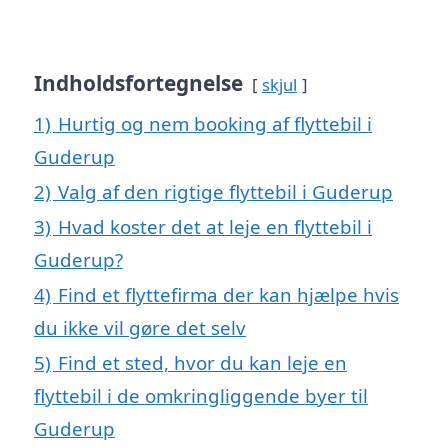
Indholdsfortegnelse
skjul
1)
Hurtig og nem booking af flyttebil i
Guderup
2)
Valg af den rigtige flyttebil i Guderup
3)
Hvad koster det at leje en flyttebil i
Guderup?
4)
Find et flyttefirma der kan hjælpe hvis
du ikke vil gøre det selv
5)
Find et sted, hvor du kan leje en
flyttebil i de omkringliggende byer til
Guderup