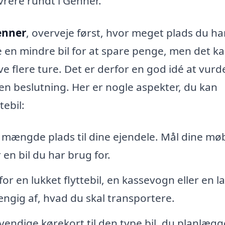
rere rundt i Genner.
Genner
, overveje først, hvor meget plads du ha
e en mindre bil for at spare penge, men det k
e flere ture. Det er derfor en god idé at vurd
 en beslutning. Her er nogle aspekter, du kan
tebil:
 mængde plads til dine ejendele. Mål dine mø
 en bil du har brug for.
r en lukket flyttebil, en kassevogn eller en las
ængig af, hvad du skal transportere.
vendige kørekort til den type bil, du planlægg