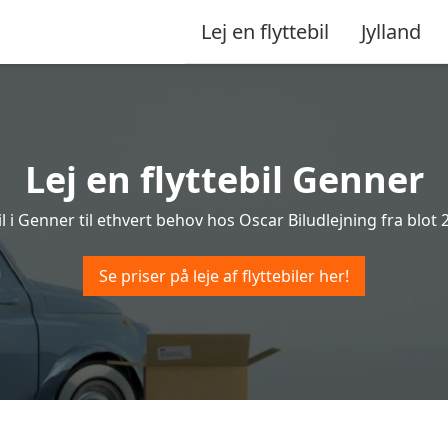
Lej en flyttebil
Jylland
Lej en flyttebil Genner
il i Genner til ethvert behov hos Oscar Biludlejning fra blot 2
Se priser på leje af flyttebiler her!