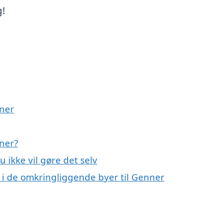
g!
nner
nner?
u ikke vil gøre det selv
il i de omkringliggende byer til Genner