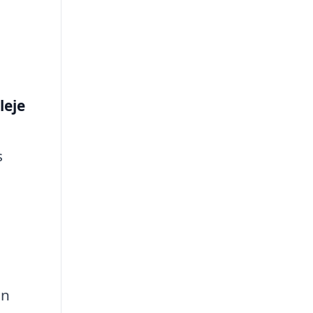
leje
s
an