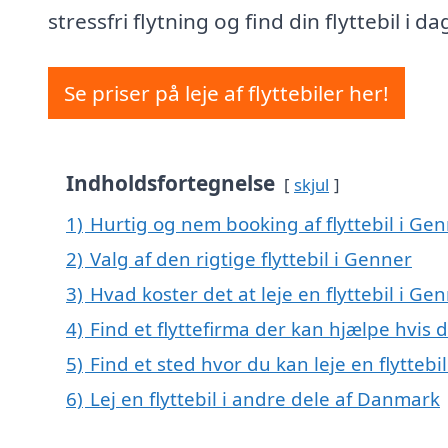
stressfri flytning og find din flyttebil i da
Se priser på leje af flyttebiler her!
Indholdsfortegnelse
skjul
1)
Hurtig og nem booking af flyttebil i Ge
2)
Valg af den rigtige flyttebil i Genner
3)
Hvad koster det at leje en flyttebil i Ge
4)
Find et flyttefirma der kan hjælpe hvis d
5)
Find et sted hvor du kan leje en flytteb
6)
Lej en flyttebil i andre dele af Danmark