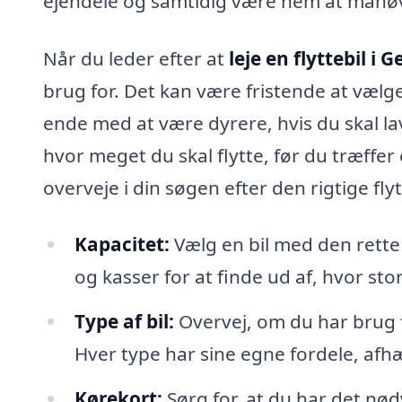
ejendele og samtidig være nem at manøv
Når du leder efter at
leje en flyttebil i 
brug for. Det kan være fristende at vælg
ende med at være dyrere, hvis du skal lav
hvor meget du skal flytte, før du træffer
overveje i din søgen efter den rigtige flyt
Kapacitet:
Vælg en bil med den rette
og kasser for at finde ud af, hvor stor
Type af bil:
Overvej, om du har brug fo
Hver type har sine egne fordele, afh
Kørekort:
Sørg for, at du har det nød