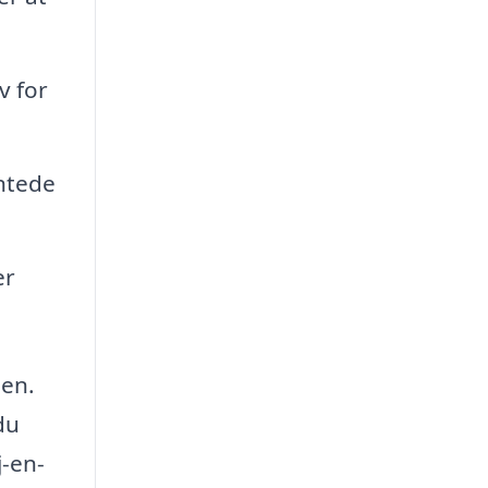
v for
ntede
er
len.
du
j-en-