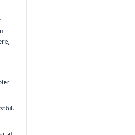
r
an
ere,
bler
tbil.
er at