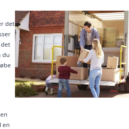
er det
asser
i det
å du
rløbe
den
d en