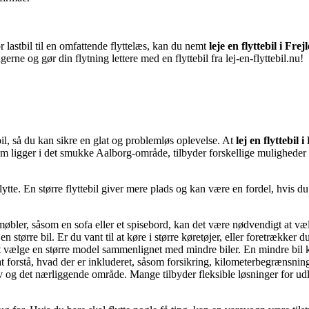
or lastbil til en omfattende flyttelæs, kan du nemt
leje en flyttebil i Frej
erne og gør din flytning lettere med en flyttebil fra lej-en-flyttebil.nu!
ebil, så du kan sikre en glat og problemløs oplevelse. At
lej en flyttebil i
, som ligger i det smukke Aalborg-område, tilbyder forskellige muligheder 
lytte. En større flyttebil giver mere plads og kan være en fordel, hvis d
bler, såsom en sofa eller et spisebord, kan det være nødvendigt at vælg
 større bil. Er du vant til at køre i større køretøjer, eller foretrækker d
ælge en større model sammenlignet med mindre biler. En mindre bil ka
t forstå, hvad der er inkluderet, såsom forsikring, kilometerbegrænsnin
ev og det nærliggende område. Mange tilbyder fleksible løsninger for udl