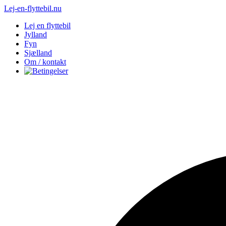
Lej-en-flyttebil.nu
Lej en flyttebil
Jylland
Fyn
Sjælland
Om / kontakt