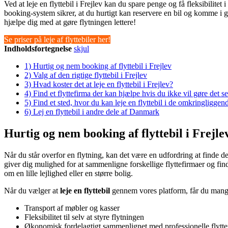
Ved at leje en flyttebil i Frejlev kan du spare penge og få fleksibilitet 
booking-system sikrer, at du hurtigt kan reservere en bil og komme i 
hjælpe dig med at gøre flytningen lettere!
Se priser på leje af flyttebiler her!
Indholdsfortegnelse
skjul
1)
Hurtig og nem booking af flyttebil i Frejlev
2)
Valg af den rigtige flyttebil i Frejlev
3)
Hvad koster det at leje en flyttebil i Frejlev?
4)
Find et flyttefirma der kan hjælpe hvis du ikke vil gøre det se
5)
Find et sted, hvor du kan leje en flyttebil i de omkringliggend
6)
Lej en flyttebil i andre dele af Danmark
Hurtig og nem booking af flyttebil i Frejle
Når du står overfor en flytning, kan det være en udfordring at finde de
giver dig mulighed for at sammenligne forskellige flyttefirmaer og find
om en lille lejlighed eller en større bolig.
Når du vælger at
leje en flyttebil
gennem vores platform, får du mange 
Transport af møbler og kasser
Fleksibilitet til selv at styre flytningen
Økonomisk fordelagtigt sammenlignet med professionelle flytte