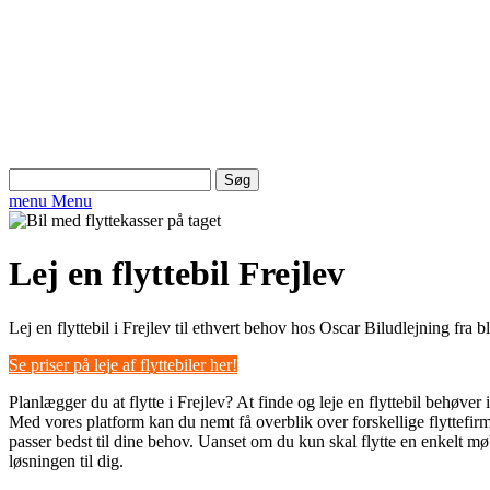
Søg
efter:
menu
Menu
Lej en flyttebil Frejlev
Lej en flyttebil i Frejlev til ethvert behov hos Oscar Biludlejning fra bl
Se priser på leje af flyttebiler her!
Planlægger du at flytte i Frejlev? At finde og leje en flyttebil behøver
Med vores platform kan du nemt få overblik over forskellige flyttefir
passer bedst til dine behov. Uanset om du kun skal flytte en enkelt møb
løsningen til dig.