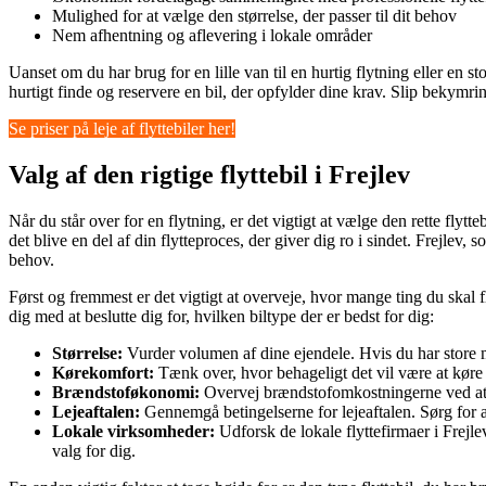
Mulighed for at vælge den størrelse, der passer til dit behov
Nem afhentning og aflevering i lokale områder
Uanset om du har brug for en lille van til en hurtig flytning eller en st
hurtigt finde og reservere en bil, der opfylder dine krav. Slip bekymring
Se priser på leje af flyttebiler her!
Valg af den rigtige flyttebil i Frejlev
Når du står over for en flytning, er det vigtigt at vælge den rette flytt
det blive en del af din flytteproces, der giver dig ro i sindet. Frejlev
behov.
Først og fremmest er det vigtigt at overveje, hvor mange ting du skal f
dig med at beslutte dig for, hvilken biltype der er bedst for dig:
Størrelse:
Vurder volumen af dine ejendele. Hvis du har store mø
Kørekomfort:
Tænk over, hvor behageligt det vil være at køre en
Brændstoføkonomi:
Overvej brændstofomkostningerne ved at v
Lejeaftalen:
Gennemgå betingelserne for lejeaftalen. Sørg for a
Lokale virksomheder:
Udforsk de lokale flyttefirmaer i Frejl
valg for dig.