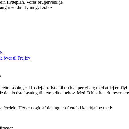
i din flytteplan. Vores brugervenlige
gang med din flytning. Lad os
lv
e byer til Frejlev
v
 rette løsninger. Hos lej-en-flyttebil.nu hjælper vi dig med at
lej en flyt
e den bedste løsning til netop dine behov. Med få klik kan du reservere en
fordele. Her er nogle af de ting, en flyttebil kan hjælpe med:
firmaer