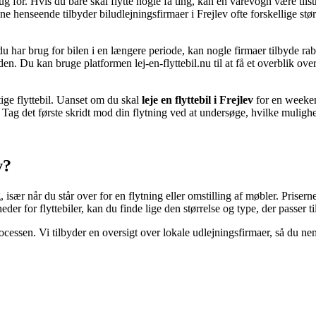
rug for. Hvis du bare skal flytte nogle få ting, kan en varevogn være til
ne henseende tilbyder biludlejningsfirmaer i Frejlev ofte forskellige stør
u har brug for bilen i en længere periode, kan nogle firmaer tilbyde rab
 den. Du kan bruge platformen lej-en-flyttebil.nu til at få et overblik ove
gtige flyttebil. Uanset om du skal
leje en flyttebil i Frejlev
for en weeken
 Tag det første skridt mod din flytning ved at undersøge, hvilke mulighe
v?
ær når du står over for en flytning eller omstilling af møbler. Priserne 
der for flyttebiler, kan du finde lige den størrelse og type, der passer t
processen. Vi tilbyder en oversigt over lokale udlejningsfirmaer, så du n