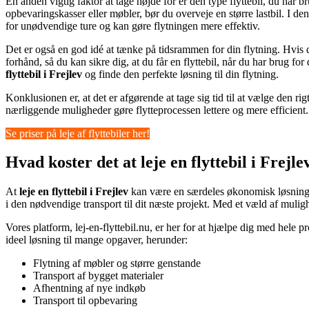
En anden vigtig faktor at tage højde for er den type flyttebil, du har b
opbevaringskasser eller møbler, bør du overveje en større lastbil. I den
for unødvendige ture og kan gøre flytningen mere effektiv.
Det er også en god idé at tænke på tidsrammen for din flytning. Hvis d
forhånd, så du kan sikre dig, at du får en flyttebil, når du har brug for
flyttebil i Frejlev
og finde den perfekte løsning til din flytning.
Konklusionen er, at det er afgørende at tage sig tid til at vælge den ri
nærliggende muligheder gøre flytteprocessen lettere og mere efficient.
Se priser på leje af flyttebiler her!
Hvad koster det at leje en flyttebil i Frejle
At
leje en flyttebil i Frejlev
kan være en særdeles økonomisk løsning, is
i den nødvendige transport til dit næste projekt. Med et væld af mulighe
Vores platform, lej-en-flyttebil.nu, er her for at hjælpe dig med hele 
ideel løsning til mange opgaver, herunder:
Flytning af møbler og større genstande
Transport af bygget materialer
Afhentning af nye indkøb
Transport til opbevaring