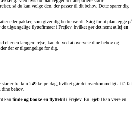
strækkelig. Men hvis du planlægger at transportere større
relser, så du kan vælge den, der passer til dit behov. Dette sparer dig
atter eller pakker, som giver dig bedre værdi. Sørg for at planlægge på
r de tilgængelige flyttefirmaer i Frejlev, hvilket gør det nemt at
lej en
d eller en længere rejse, kan du ved at overveje dine behov og
der der er tilgængelige for dig.
starter fra kun 249 kr. pr. dag, hvilket gør det overkommeligt at få fat
il dine behov.
emt kan
finde og booke en flyttebil
i Frejlev. En lejebil kan være en