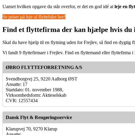
Uanset hvilken opgave du står overfor, er det en god idé at
leje en fly
Se priser på leje af flyttebiler her!
Find et flyttefirma der kan hjælpe hvis du i
Skal du have hjælp til en flytning uden for Frejlev, så find en dygtig
Vi fandt 9 flyttefirmaer i Frejlev. Find en flyttemand eller flyttefirm
ØBRO FLYTTEFORRETNING A/S
Svendborgvej 25, 9220 Aalborg ØST
Ansatte: 17
Startdato: 01. november 1988,
Virksomhedsform: Aktieselskab
CVR: 12557434
Dansk Flyt & Rengøringsservice
Klarupvej 70, 9270 Klarup
Ansatte: