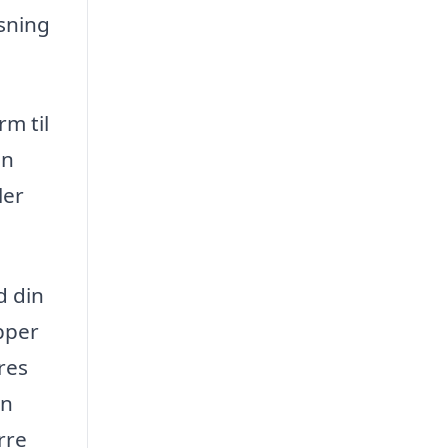
øsning
rm til
en
ler
d din
pper
ores
en
rre