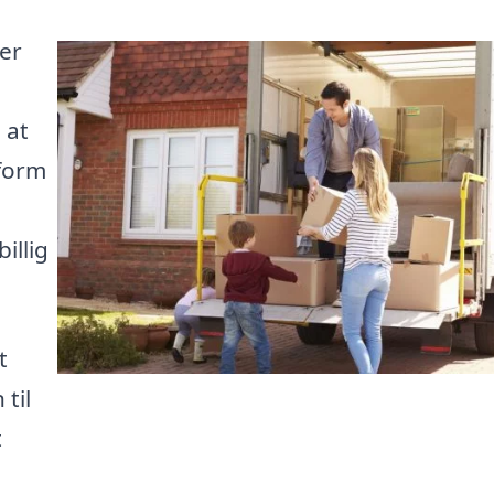
ter
 at
form
illig
t
 til
t