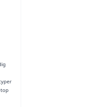
dig
 typer
etop