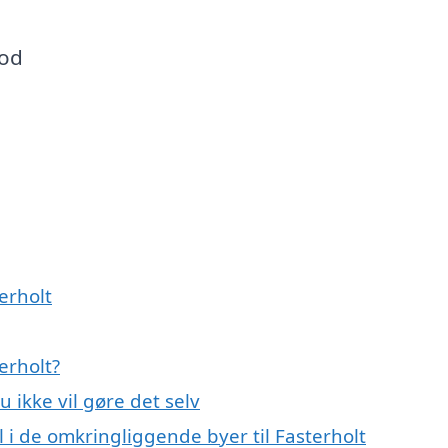
mod
erholt
terholt?
u ikke vil gøre det selv
il i de omkringliggende byer til Fasterholt