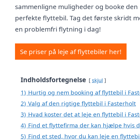
sammenligne muligheder og booke den
perfekte flyttebil. Tag det første skridt 
en problemfri flytning i dag!
Se priser på leje af flyttebiler her!
Indholdsfortegnelse
skjul
1)
Hurtig og nem booking af flyttebil i Fast
2)
Valg af den rigtige flyttebil i Fasterholt
3)
Hvad koster det at leje en flyttebil i Fas
4)
Find et flyttefirma der kan hjælpe hvis d
5)
Find et sted, hvor du kan leje en flytteb