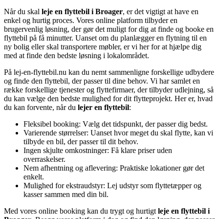
Når du skal
leje en flyttebil i Broager
, er det vigtigt at have en
enkel og hurtig proces. Vores online platform tilbyder en
brugervenlig løsning, der gør det muligt for dig at finde og booke en
flyttebil på få minutter. Uanset om du planlægger en flytning til en
ny bolig eller skal transportere møbler, er vi her for at hjælpe dig
med at finde den bedste løsning i lokalområdet.
På lej-en-flyttebil.nu kan du nemt sammenligne forskellige udbydere
og finde den flyttebil, der passer til dine behov. Vi har samlet en
række forskellige tjenester og flyttefirmaer, der tilbyder udlejning, så
du kan vælge den bedste mulighed for dit flytteprojekt. Her er, hvad
du kan forvente, når du
lejer en flyttebil
:
Fleksibel booking: Vælg det tidspunkt, der passer dig bedst.
Varierende størrelser: Uanset hvor meget du skal flytte, kan vi
tilbyde en bil, der passer til dit behov.
Ingen skjulte omkostninger: Få klare priser uden
overraskelser.
Nem afhentning og aflevering: Praktiske lokationer gør det
enkelt.
Mulighed for ekstraudstyr: Lej udstyr som flyttetæpper og
kasser sammen med din bil.
Med vores online booking kan du trygt og hurtigt
leje en flyttebil i