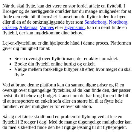
Når du skal flytte, kan det være en stor fordel at leje en flyttebil. I
Broager og de nærliggende områder har du mange muligheder for at
finde den rette bil til formålet. Uanset om du flytter inden for byen
eller til en af de omkringliggende byer som
Sønderborg
,
Nordborg
,
Gråsten
,
Aabenraa
,
Varnæs
eller
Egernsund
, kan du nemt finde en
flyttebil, der kan imødekomme dine behov.
Lej-en-flyttebil.nu er din hjælpende hånd i denne proces. Platformen
giver dig mulighed for at:
Se en oversigt over flyttefirmaer, der er aktiv i området.
Booke din flyttebil online hurtigt og enkelt.
Vælge mellem forskellige biltyper alt efter, hvor meget du skal
flytte.
Ved at bruge denne platform kan du sammenligne priser og få en
oversigt over tilgængelige flyttebiler, så du kan finde den, der passer
bedst til dit behov og budget. Uanset om du har brug for en lille bil
til at transportere en enkelt sofa eller en større bil til at flytte hele
familien, er der muligheder for enhver situation.
Så tag det første skridt mod en problemfri flytning ved at leje en
flyttebil i Broager i dag! Med de mange tilgængelige muligheder kan
du med sikkerhed finde den helt rigtige løsning til dit flytteprojekt.