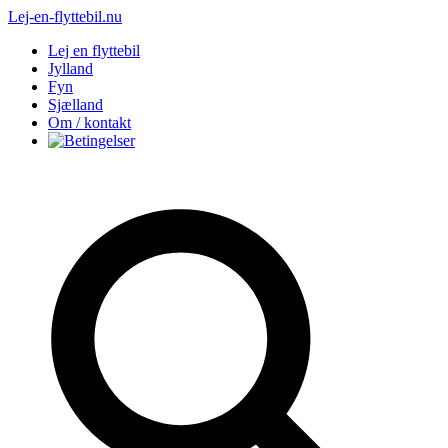
Lej-en-flyttebil.nu
Lej en flyttebil
Jylland
Fyn
Sjælland
Om / kontakt