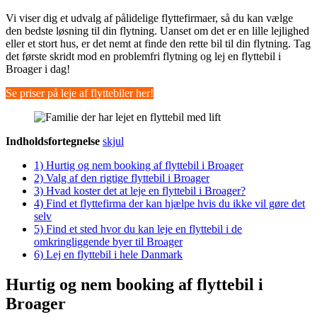
Vi viser dig et udvalg af pålidelige flyttefirmaer, så du kan vælge
den bedste løsning til din flytning. Uanset om det er en lille lejlighed
eller et stort hus, er det nemt at finde den rette bil til din flytning. Tag
det første skridt mod en problemfri flytning og lej en flyttebil i
Broager i dag!
Se priser på leje af flyttebiler her!
Indholdsfortegnelse
skjul
1)
Hurtig og nem booking af flyttebil i Broager
2)
Valg af den rigtige flyttebil i Broager
3)
Hvad koster det at leje en flyttebil i Broager?
4)
Find et flyttefirma der kan hjælpe hvis du ikke vil gøre det
selv
5)
Find et sted hvor du kan leje en flyttebil i de
omkringliggende byer til Broager
6)
Lej en flyttebil i hele Danmark
Hurtig og nem booking af flyttebil i
Broager