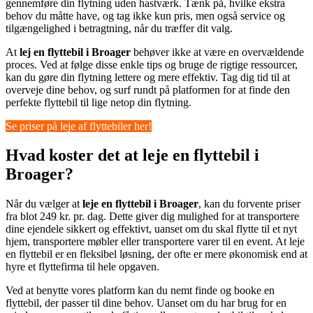
gennemføre din flytning uden hastværk. Tænk på, hvilke ekstra
behov du måtte have, og tag ikke kun pris, men også service og
tilgængelighed i betragtning, når du træffer dit valg.
At
lej en flyttebil i Broager
behøver ikke at være en overvældende
proces. Ved at følge disse enkle tips og bruge de rigtige ressourcer,
kan du gøre din flytning lettere og mere effektiv. Tag dig tid til at
overveje dine behov, og surf rundt på platformen for at finde den
perfekte flyttebil til lige netop din flytning.
Se priser på leje af flyttebiler her!
Hvad koster det at leje en flyttebil i
Broager?
Når du vælger at
leje en flyttebil i Broager
, kan du forvente priser
fra blot 249 kr. pr. dag. Dette giver dig mulighed for at transportere
dine ejendele sikkert og effektivt, uanset om du skal flytte til et nyt
hjem, transportere møbler eller transportere varer til en event. At leje
en flyttebil er en fleksibel løsning, der ofte er mere økonomisk end at
hyre et flyttefirma til hele opgaven.
Ved at benytte vores platform kan du nemt finde og booke en
flyttebil, der passer til dine behov. Uanset om du har brug for en