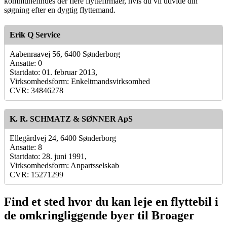
kommunefindes der flere flyttefirmaer, hvis du vil udvide din
søgning efter en dygtig flyttemand.
Erik Q Service
Aabenraavej 56, 6400 Sønderborg
Ansatte: 0
Startdato: 01. februar 2013,
Virksomhedsform: Enkeltmandsvirksomhed
CVR: 34846278
K. R. SCHMATZ & SØNNER ApS
Ellegårdvej 24, 6400 Sønderborg
Ansatte: 8
Startdato: 28. juni 1991,
Virksomhedsform: Anpartsselskab
CVR: 15271299
Find et sted hvor du kan leje en flyttebil i
de omkringliggende byer til Broager