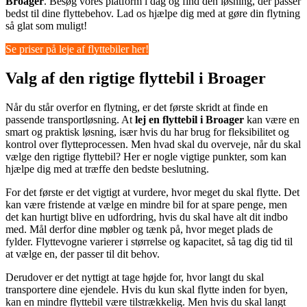
Broager
. Besøg vores platform i dag og find den løsning, der passer
bedst til dine flyttebehov. Lad os hjælpe dig med at gøre din flytning
så glat som muligt!
Se priser på leje af flyttebiler her!
Valg af den rigtige flyttebil i Broager
Når du står overfor en flytning, er det første skridt at finde en
passende transportløsning. At
lej en flyttebil i Broager
kan være en
smart og praktisk løsning, især hvis du har brug for fleksibilitet og
kontrol over flytteprocessen. Men hvad skal du overveje, når du skal
vælge den rigtige flyttebil? Her er nogle vigtige punkter, som kan
hjælpe dig med at træffe den bedste beslutning.
For det første er det vigtigt at vurdere, hvor meget du skal flytte. Det
kan være fristende at vælge en mindre bil for at spare penge, men
det kan hurtigt blive en udfordring, hvis du skal have alt dit indbo
med. Mål derfor dine møbler og tænk på, hvor meget plads de
fylder. Flyttevogne varierer i størrelse og kapacitet, så tag dig tid til
at vælge en, der passer til dit behov.
Derudover er det nyttigt at tage højde for, hvor langt du skal
transportere dine ejendele. Hvis du kun skal flytte inden for byen,
kan en mindre flyttebil være tilstrækkelig. Men hvis du skal langt