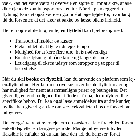
væk, kan det være værd at overveje en større bil for at sikre, at alle
dine ejendele kan transporteres i én tur. Når du planlægger din
flytning, kan det også være en god idé at tage højde for, hvor lang
tid du forventer, at det tager at pakke og læsse bilens indhold.
Her er nogle af de ting, en
lej en flyttebil
kan hjælpe dig med:
Transport af møbler og kasser
Fleksibilitet til at flytte i dit eget tempo
Mulighed for at køre flere ture, hvis nødvendigt
En ideel løsning til både korte og lange afstande
Let adgang til ekstra udstyr som stropper og tæpper til
beskyttelse
Når du skal
booke en flyttebil
, kan du anvende en platform som lej-
en-flyttebil.nu. Her får du en oversigt over lokale flyttefirmaer og
har mulighed for nemt at sammenligne priser og betingelser. Det
giver dig en god mulighed for at finde et firma, der opfylder dine
specifikke behov. Du kan også læse anmeldelser fra andre kunder,
hvilket kan give dig en idé om servicekvaliteten hos de forskellige
udbydere.
Det er også værd at overveje, om du ønsker at leje flyttebilen for en
enkelt dag eller en længere periode. Mange udbydere tilbyder
fleksible lejeaftaler, så du kan tage den tid, du behøver, for at