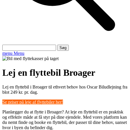
Søg
efter:
menu
Menu
Lej en flyttebil Broager
Lej en flyttebil i Broager til ethvert behov hos Oscar Biludlejning fra
blot 249 kr. pr. dag.
Se priser på leje af flyttebiler her!
Planlægger du at flytte i Broager? At leje en flyttebil er en praktisk
og effektiv måde at få styr på dine ejendele. Med vores platform kan
du nemt finde og booke en flyttebil, der passer til dine behov, uanset
hvor i byen du befinder dig.