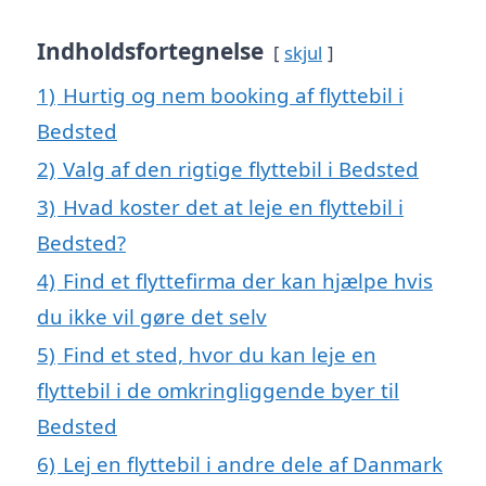
Indholdsfortegnelse
skjul
1)
Hurtig og nem booking af flyttebil i
Bedsted
2)
Valg af den rigtige flyttebil i Bedsted
3)
Hvad koster det at leje en flyttebil i
Bedsted?
4)
Find et flyttefirma der kan hjælpe hvis
du ikke vil gøre det selv
5)
Find et sted, hvor du kan leje en
flyttebil i de omkringliggende byer til
Bedsted
6)
Lej en flyttebil i andre dele af Danmark