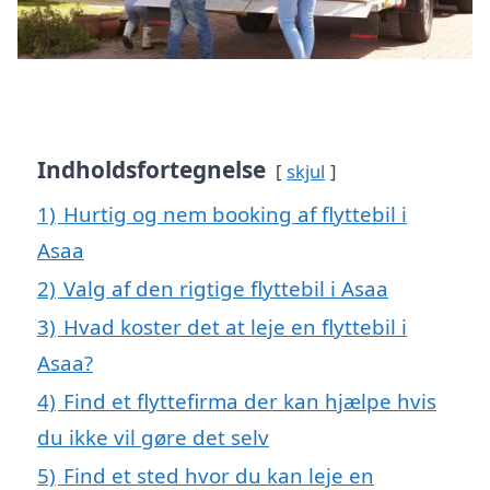
Indholdsfortegnelse
skjul
1)
Hurtig og nem booking af flyttebil i
Asaa
2)
Valg af den rigtige flyttebil i Asaa
3)
Hvad koster det at leje en flyttebil i
Asaa?
4)
Find et flyttefirma der kan hjælpe hvis
du ikke vil gøre det selv
5)
Find et sted hvor du kan leje en