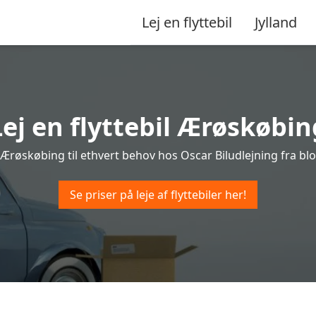
Lej en flyttebil
Jylland
Lej en flyttebil Ærøskøbin
 i Ærøskøbing til ethvert behov hos Oscar Biludlejning fra blot
Se priser på leje af flyttebiler her!