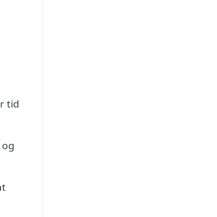
r tid
d og
at