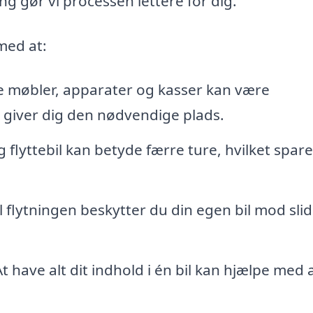
g gør vi processen lettere for dig.
 med at:
 møbler, apparater og kasser kan være
l giver dig den nødvendige plads.
flyttebil kan betyde færre ture, hvilket spare
til flytningen beskytter du din egen bil mod sli
t have alt dit indhold i én bil kan hjælpe med 