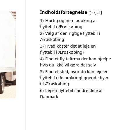
Indholdsfortegnelse
skjul
1)
Hurtig og nem booking af
flyttebil i Ærøskøbing
2)
Valg af den rigtige flyttebil i
Ærøskøbing
3)
Hvad koster det at leje en
flyttebil i Ærøskøbing?
4)
Find et flyttefirma der kan hjælpe
hvis du ikke vil gøre det selv
5)
Find et sted, hvor du kan leje en
flyttebil i de omkringliggende byer
til Ærøskøbing
6)
Lej en flyttebil i andre dele af
Danmark