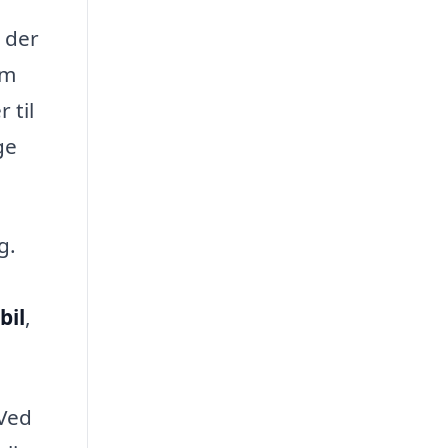
, der
om
 til
ge
g.
bil
,
 Ved