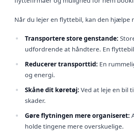
flyttefirmaer og mulighed for nem bookin
Når du lejer en flyttebil, kan den hjælpe
Transportere store genstande:
Store
udfordrende at håndtere. En flyttebi
Reducerer transporttid:
En rummelig 
og energi.
Skåne dit køretøj:
Ved at leje en bil 
skader.
Gøre flytningen mere organiseret:
A
holde tingene mere overskuelige.