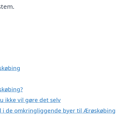
stem.
øskøbing
g
øskøbing?
u ikke vil gøre det selv
bil i de omkringliggende byer til Ærøskøbing