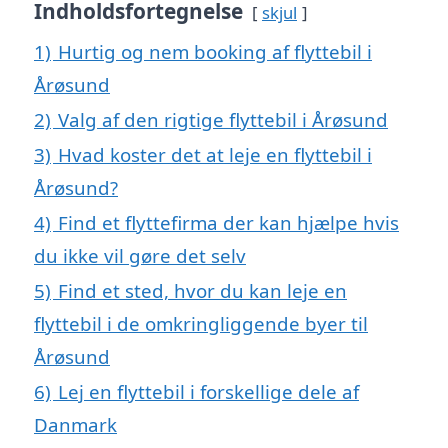
Indholdsfortegnelse
skjul
1)
Hurtig og nem booking af flyttebil i
Årøsund
2)
Valg af den rigtige flyttebil i Årøsund
3)
Hvad koster det at leje en flyttebil i
Årøsund?
4)
Find et flyttefirma der kan hjælpe hvis
du ikke vil gøre det selv
5)
Find et sted, hvor du kan leje en
flyttebil i de omkringliggende byer til
Årøsund
6)
Lej en flyttebil i forskellige dele af
Danmark