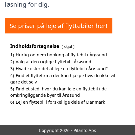
løsning for dig.
Se priser på leje af flyttebiler her!
Indholdsfortegnelse
skjul
1)
Hurtig og nem booking af flyttebil i Årøsund
2)
Valg af den rigtige flyttebil i Årøsund
3)
Hvad koster det at leje en flyttebil i Årøsund?
4)
Find et flyttefirma der kan hjælpe hvis du ikke vil
gøre det selv
5)
Find et sted, hvor du kan leje en flyttebil i de
omkringliggende byer til Årøsund
6)
Lej en flyttebil i forskellige dele af Danmark
Copyright 2026 - Pilanto Aps