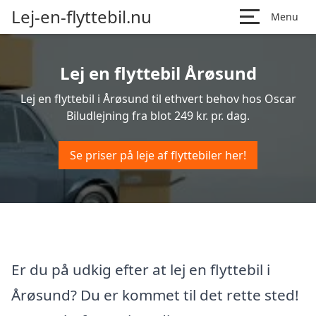
Lej-en-flyttebil.nu
Menu
Lej en flyttebil Årøsund
Lej en flyttebil i Årøsund til ethvert behov hos Oscar
Biludlejning fra blot 249 kr. pr. dag.
Se priser på leje af flyttebiler her!
Er du på udkig efter at lej en flyttebil i
Årøsund? Du er kommet til det rette sted!