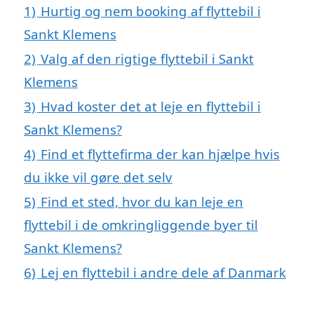
1)
Hurtig og nem booking af flyttebil i
Sankt Klemens
2)
Valg af den rigtige flyttebil i Sankt
Klemens
3)
Hvad koster det at leje en flyttebil i
Sankt Klemens?
4)
Find et flyttefirma der kan hjælpe hvis
du ikke vil gøre det selv
5)
Find et sted, hvor du kan leje en
flyttebil i de omkringliggende byer til
Sankt Klemens?
6)
Lej en flyttebil i andre dele af Danmark