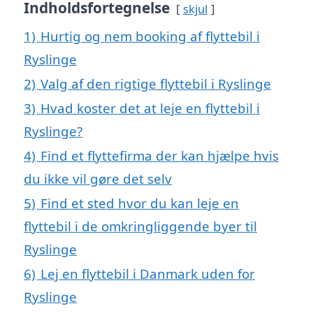
Indholdsfortegnelse
skjul
1)
Hurtig og nem booking af flyttebil i
Ryslinge
2)
Valg af den rigtige flyttebil i Ryslinge
3)
Hvad koster det at leje en flyttebil i
Ryslinge?
4)
Find et flyttefirma der kan hjælpe hvis
du ikke vil gøre det selv
5)
Find et sted hvor du kan leje en
flyttebil i de omkringliggende byer til
Ryslinge
6)
Lej en flyttebil i Danmark uden for
Ryslinge