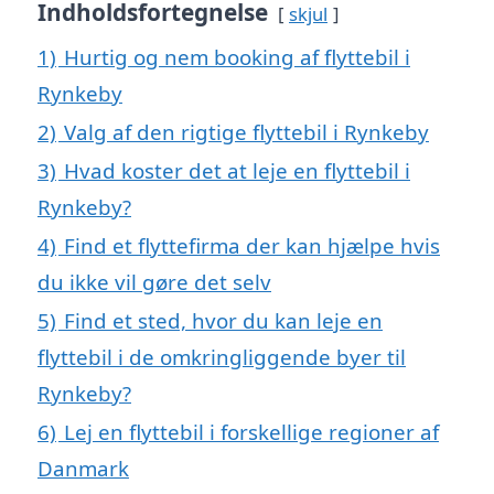
Indholdsfortegnelse
skjul
1)
Hurtig og nem booking af flyttebil i
Rynkeby
2)
Valg af den rigtige flyttebil i Rynkeby
3)
Hvad koster det at leje en flyttebil i
Rynkeby?
4)
Find et flyttefirma der kan hjælpe hvis
du ikke vil gøre det selv
5)
Find et sted, hvor du kan leje en
flyttebil i de omkringliggende byer til
Rynkeby?
6)
Lej en flyttebil i forskellige regioner af
Danmark